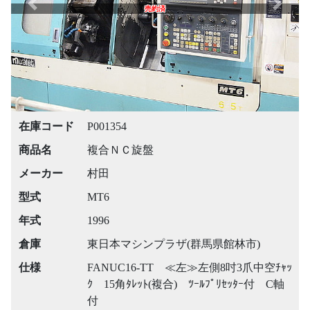
Previous
Next
売約済
在庫コード
P001354
商品名
複合ＮＣ旋盤
メーカー
村田
型式
MT6
年式
1996
倉庫
東日本マシンプラザ(群馬県館林市)
仕様
FANUC16-TT ≪左≫左側8吋3爪中空ﾁｬｯ
ｸ 15角ﾀﾚｯﾄ(複合) ﾂｰﾙﾌﾟﾘｾｯﾀｰ付 C軸
付