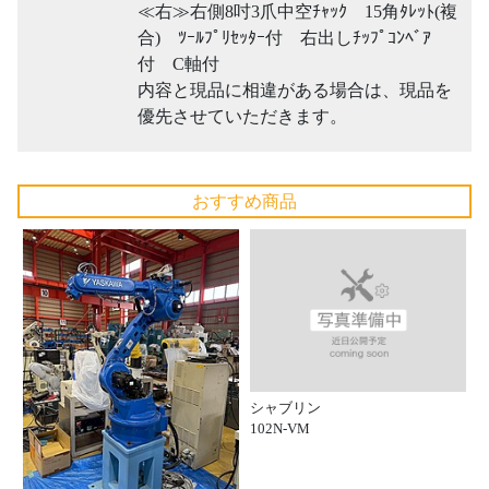
≪右≫右側8吋3爪中空ﾁｬｯｸ 15角ﾀﾚｯﾄ(複
合) ﾂｰﾙﾌﾟﾘｾｯﾀｰ付 右出しﾁｯﾌﾟｺﾝﾍﾞｱ
付 C軸付
内容と現品に相違がある場合は、現品を
優先させていただきます。
おすすめ商品
シャブリン
102N-VM