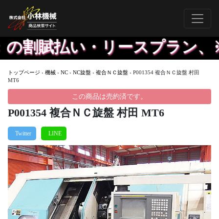
 の割賦払い・リースプラン、
トップページ
›
機械
›
NC
›
NC旋盤
›
複合ＮＣ旋盤
›
P001354 複合ＮＣ旋盤 村田
MT6
この商品は売約済です。
P001354 複合ＮＣ旋盤 村田 MT6