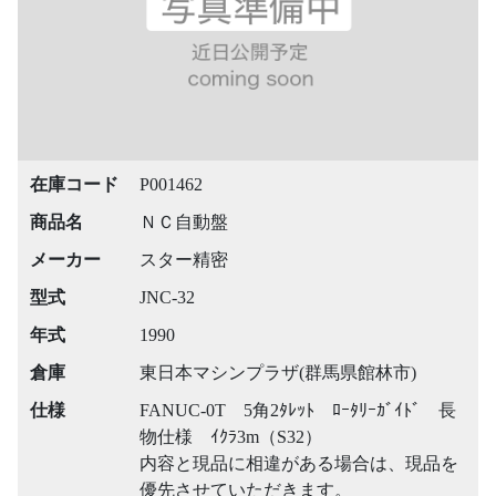
在庫コード
P001462
商品名
ＮＣ自動盤
メーカー
スター精密
型式
JNC-32
年式
1990
倉庫
東日本マシンプラザ(群馬県館林市)
仕様
FANUC-0T 5角2ﾀﾚｯﾄ ﾛｰﾀﾘｰｶﾞｲﾄﾞ 長
物仕様 ｲｸﾗ3m（S32）
内容と現品に相違がある場合は、現品を
優先させていただきます。