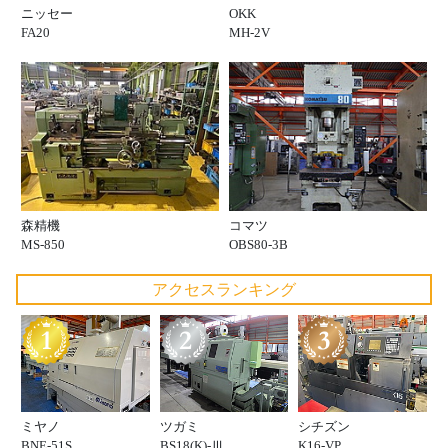
ニッセー
OKK
FA20
MH-2V
森精機
コマツ
MS-850
OBS80-3B
アクセスランキング
ミヤノ
ツガミ
シチズン
BNE-51S
BS18(K)-Ⅲ
K16-VP