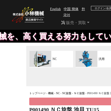
ログイン/会
English
中国 簡体
한
국어
販売・買取
高く買える努力もしています。
NC
汎用
トップページ
›
機械
›
NC
›
NC旋盤
›
ＮＣ旋盤
›
P001490 ＮＣ旋盤 
P001490 ＮＣ旋盤 池貝 TU15