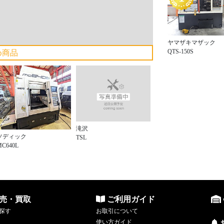
ヤマザキマザック
QTS-150S
め商品
滝沢
ソディック
TSL
MC640L
売・買取
ご利用ガイド
探す
お取引について
使い方ガイド