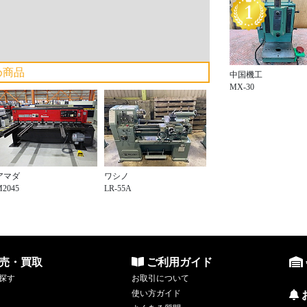
め商品
中国機工
MX-30
アマダ
ワシノ
M2045
LR-55A
売・買取
ご利用ガイド
探す
お取引について
使い方ガイド