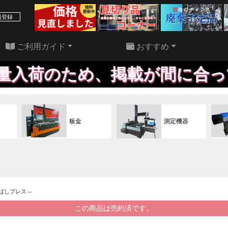
39 件
22 件
員登録
ご利用ガイド
おすすめ
のため、掲載が間に合っており
板金
測定機器
飛ばしプレス --
この商品は売約済です。