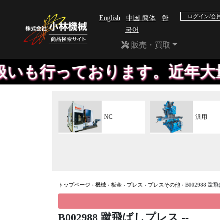
ログイン/会
English
中国 簡体
한
국어
販売・買取
行っております。近年大量入荷
NC
汎用
トップページ
›
機械
›
板金
›
プレス
›
プレスその他
›
B002988 蹴
B002988 蹴飛ばしプレス --