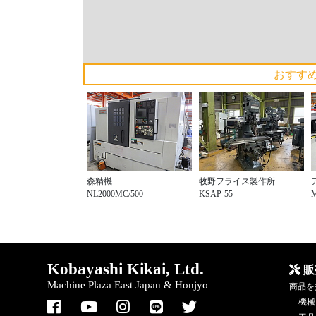
おすす
森精機
牧野フライス製作所
NL2000MC/500
KSAP-55
Kobayashi Kikai, Ltd.
販
Machine Plaza East Japan & Honjyo
商品を
機械