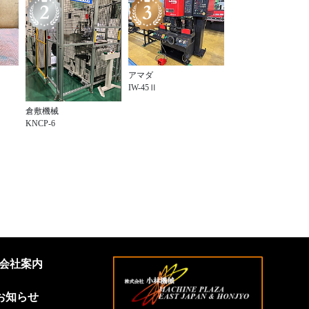
アマダ
IW-45Ⅱ
倉敷機械
KNCP-6
会社案内
お知らせ