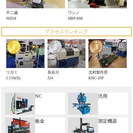
不二越
ワシノ
MZ04
HBP-608
アクセスランキング
ツガミ
長谷川
北村製作所
C150(X)
J24
KNC-20F
NC
汎用
板金
測定機器