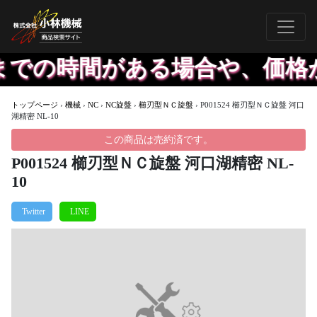
での時間がある場合や、価格が
トップページ
›
機械
›
NC
›
NC旋盤
›
櫛刃型ＮＣ旋盤
›
P001524 櫛刃型ＮＣ旋盤 河口
湖精密 NL-10
この商品は売約済です。
P001524 櫛刃型ＮＣ旋盤 河口湖精密 NL-
10