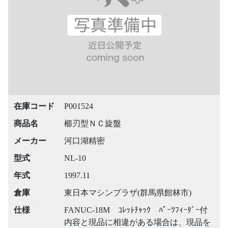
在庫コード
P001524
商品名
櫛刃型ＮＣ旋盤
メーカー
河口湖精密
型式
NL-10
年式
1997.11
倉庫
東日本マシンプラザ(群馬県館林市)
仕様
FANUC-18M ｺﾚｯﾄﾁｬｯｸ ﾊﾟｰﾂﾌｨｰﾀﾞｰ付
内容と現品に相違がある場合は、現品を