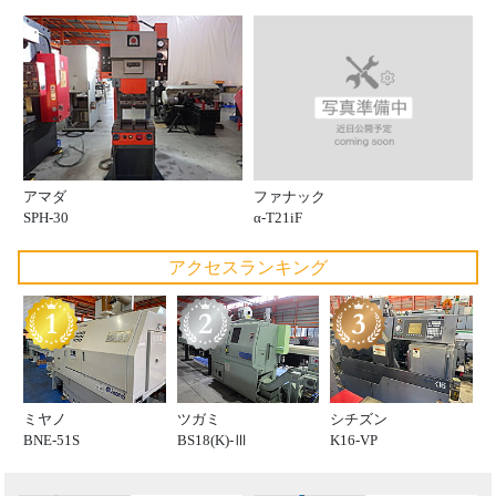
ファナック
アマダ
α-T21iF
SPH-30
アクセスランキング
ミヤノ
ツガミ
シチズン
BNE-51S
BS18(K)-Ⅲ
K16-VP