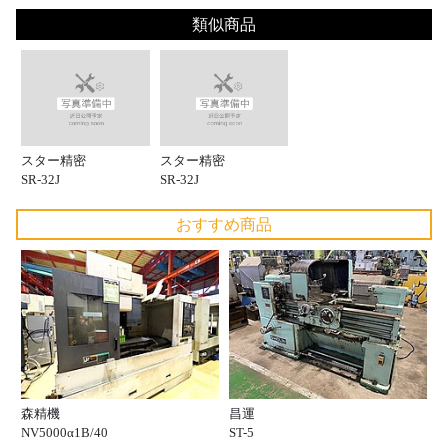
類似商品
スター精密
スター精密
SR-32J
SR-32J
おすすめ商品
森精機
昌運
NV5000α1B/40
ST-5