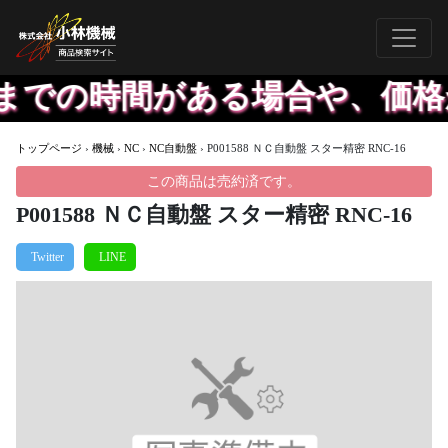
での時間がある場合や、価格が
トップページ
›
機械
›
NC
›
NC自動盤
›
P001588 ＮＣ自動盤 スター精密 RNC-16
この商品は売約済です。
P001588 ＮＣ自動盤 スター精密 RNC-16