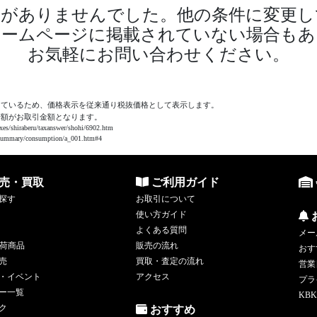
品がありませんでした。他の条件に変更し
ホームページに掲載されていない場合もあ
お気軽にお問い合わせください。
っているため、価格表示を従来通り税抜価格として表示します。
金額がお取引金額となります。
aberu/taxanswer/shohi/6902.htm
ry/consumption/a_001.htm#4
売・買取
ご利用ガイド
探す
お取引について
使い方ガイド
よくある質問
メー
荷商品
販売の流れ
おす
売
買取・査定の流れ
営業
・イベント
アクセス
プラ
ー一覧
KBK
ク
おすすめ