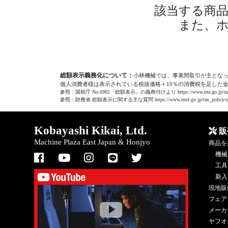
該当する商
また、
総額表示義務化について：
小林機械では、事業間取引が主とな
個人消費者様は表示されている税抜価格＋10％の消費税を足した
参照：国税庁 No.6902「総額表示」の義務付けより https://www.nta.go.jp/taxes/shir
参照：財務省 総額表示に関する主な質問 https://www.mof.go.jp/tax_policy/summa
Kobayashi Kikai, Ltd.
販
Machine Plaza East Japan & Honjyo
商品を
機械
工具
新入
現地販
フェア
メーカ
ヤフオ