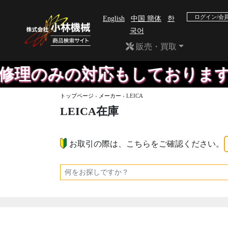
ログイン/会
English
中国 簡体
한
국어
販売・買取
理のみの対応もしております。
トップページ
›
メーカー
›
LEICA
LEICA在庫
お取引の際は、こちらをご確認ください。