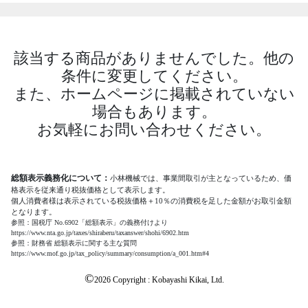
該当する商品がありませんでした。他の
条件に変更してください。
また、ホームページに掲載されていない
場合もあります。
お気軽にお問い合わせください。
総額表示義務化について：
小林機械では、事業間取引が主となっているため、価
格表示を従来通り税抜価格として表示します。
個人消費者様は表示されている税抜価格＋10％の消費税を足した金額がお取引金額
となります。
参照：国税庁 No.6902「総額表示」の義務付けより
https://www.nta.go.jp/taxes/shiraberu/taxanswer/shohi/6902.htm
参照：財務省 総額表示に関する主な質問
https://www.mof.go.jp/tax_policy/summary/consumption/a_001.htm#4
©
2026 Copyright : Kobayashi Kikai, Ltd.