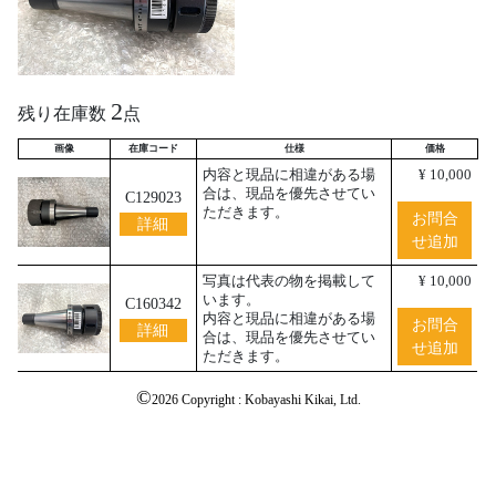
2
残り在庫数
点
画像
在庫コード
仕様
価格
内容と現品に相違がある場
¥ 10,000
合は、現品を優先させてい
C129023
ただきます。
お問合
詳細
せ追加
写真は代表の物を掲載して
¥ 10,000
います。
C160342
内容と現品に相違がある場
お問合
詳細
合は、現品を優先させてい
せ追加
ただきます。
©
2026 Copyright : Kobayashi Kikai, Ltd.