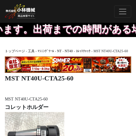
います。出荷までの時間がある
トップページ
›
工具
›
ﾏｼﾆﾝｸﾞﾂｰﾙ
›
NT
›
NT40
›
ｺﾚｯﾄﾁｬｯｸ
›
MST NT40U-CTA25-60
MST NT40U-CTA25-60
MST NT40U-CTA25-60
コレットホルダー