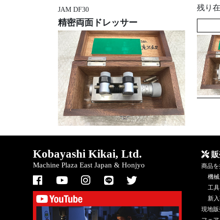
残り
JAM DF30
精密両面ドレッサー
Kobayashi Kikai, Ltd.
販
Machine Plaza East Japan & Honjyo
商品を
機械
工具
新入
現地販
フェア