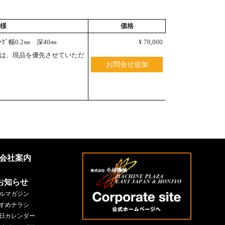
様
価格
ｸﾞ幅0.2㎜ 深40㎜
¥ 70,000
は、現品を優先させていただ
お問合せ追加
会社案内
お知らせ
ルマガジン
すめチラシ
日カレンダー