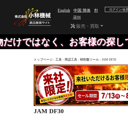
ログイン/会
English
中国 簡体
한
국어
販売・買取
けではなく、お客様の探してい
トップページ
›
工具
›
周辺工具
›
研削盤ツール
›
JAM DF30
JAM DF30