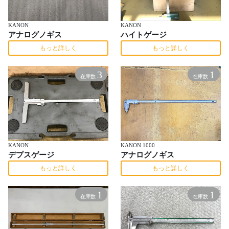
KANON
KANON
アナログノギス
ハイトゲージ
もっと詳しく
もっと詳しく
3
1
在庫数
在庫数
KANON
KANON 1000
デプスゲージ
アナログノギス
もっと詳しく
もっと詳しく
1
1
在庫数
在庫数