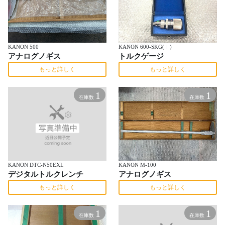
KANON 500
KANON 600-SKG(Ⅰ)
アナログノギス
トルクゲージ
もっと詳しく
もっと詳しく
1
1
在庫数
在庫数
KANON DTC-N50EXL
KANON M-100
デジタルトルクレンチ
アナログノギス
もっと詳しく
もっと詳しく
1
1
在庫数
在庫数