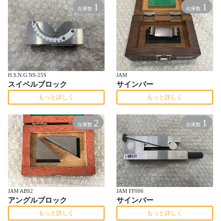
1
1
在庫数
在庫数
H.S.N.G NS-25S
JAM
スイベルブロック
サインバー
もっと詳しく
もっと詳しく
2
1
在庫数
在庫数
JAM ABS2
JAM FF006
アングルブロック
サインバー
もっと詳しく
もっと詳しく