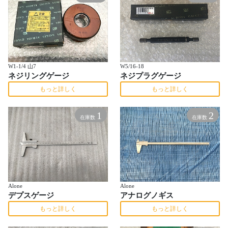
W1-1/4 山7
W5/16-18
ネジリングゲージ
ネジプラグゲージ
もっと詳しく
もっと詳しく
1
2
在庫数
在庫数
Alone
Alone
デプスゲージ
アナログノギス
もっと詳しく
もっと詳しく