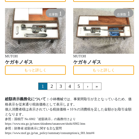
1
1
在庫数
在庫数
MUTOH
MUTOH
ケガキノギス
ケガキノギス
もっと詳しく
もっと詳しく
1
2
3
4
5
›
»
総額表示義務化について：
小林機械では、事業間取引が主となっているため、価
格表示を従来通り税抜価格として表示します。
個人消費者様は表示されている税抜価格＋10％の消費税を足した金額がお取引金額
となります。
参照：国税庁 No.6902「総額表示」の義務付けより
https://www.nta.go.jp/taxes/shiraberu/taxanswer/shohi/6902.htm
参照：財務省 総額表示に関する主な質問
https://www.mof.go.jp/tax_policy/summary/consumption/a_001.htm#4