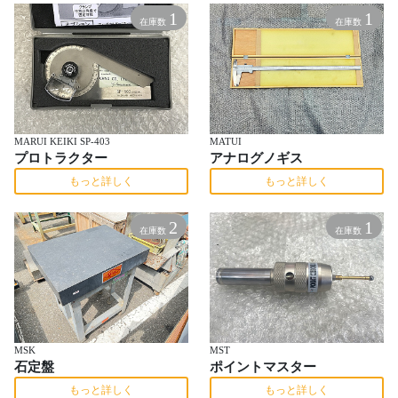
1
1
在庫数
在庫数
MARUI KEIKI SP-403
MATUI
プロトラクター
アナログノギス
もっと詳しく
もっと詳しく
2
1
在庫数
在庫数
MSK
MST
石定盤
ポイントマスター
もっと詳しく
もっと詳しく