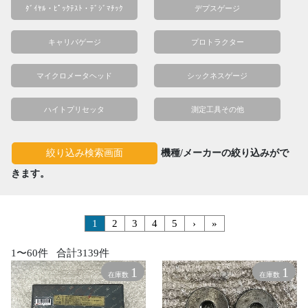
ﾀﾞｲﾔﾙ・ﾋﾟｯｸﾃｽﾄ・ﾃﾞｼﾞﾏﾁｯｸ
デプスゲージ
キャリパゲージ
プロトラクター
マイクロメータヘッド
シックネスゲージ
ハイトプリセッタ
測定工具その他
機種/メーカーの絞り込みがで
絞り込み検索画面
きます。
1
2
3
4
5
›
»
1〜60件 合計3139件
1
1
在庫数
在庫数