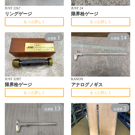
JUST 22h7
JUST 24
リングゲージ
限界栓ゲージ
もっと詳しく
もっと詳しく
1
14
在庫数
在庫数
JUST 32H7
KANON
限界栓ゲージ
アナログノギス
もっと詳しく
もっと詳しく
13
2
在庫数
在庫数