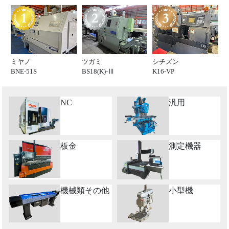
ミヤノ
ツガミ
シチズン
BNE-51S
BS18(K)-Ⅲ
K16-VP
NC
汎用
板金
測定機器
機械類その他
小型機