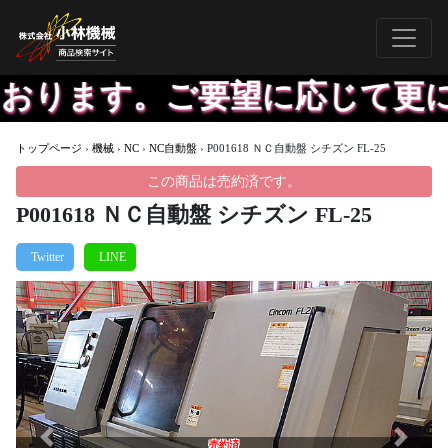
おります。ご要望に応じて更に精
トップページ
›
機械
›
NC
›
NC自動盤
›
P001618 ＮＣ自動盤 シチズン FL-25
この商品は売約済です。
P001618 ＮＣ自動盤 シチズン FL-25
Previous
Next
売約済