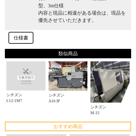
型、3m仕様
内容と現品に相違がある場合は、現品を
優先させていただきます。
仕様書
類似商品
シチズン
シチズン
L12-1M7
A16 IP
シチズン
M-32
おすすめ商品