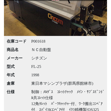
在庫コード
P001618
商品名
ＮＣ自動盤
メーカー
シチズン
型式
FL-25
年式
1998
倉庫
東日本マシンプラザ(群馬県館林市)
仕様
制御：ﾒﾙﾀﾞｽ ｺﾚｯﾄﾁｬｯｸ ﾒｲﾝ・ｻﾌﾞｽﾋﾟﾝﾄﾞ
ﾙ共ｺﾚｯﾄ仕様
12角ﾀﾚｯﾄ ﾊﾟｰﾂｷｬｯﾁｬｰ付、ﾜｰｸ搬出ｺﾝﾍﾞｱ
付、ｽﾊﾟｲﾗﾙｺﾝﾍﾞｱ付 ｲｸﾗ精機製/OS325