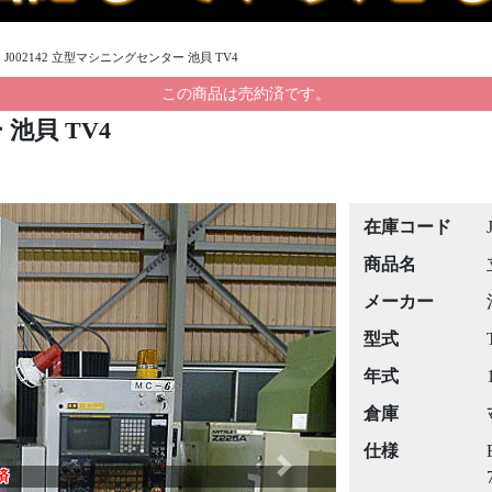
›
J002142 立型マシニングセンター 池貝 TV4
この商品は売約済です。
 池貝 TV4
在庫コード
商品名
メーカー
型式
年式
倉庫
仕様
Next
済
済