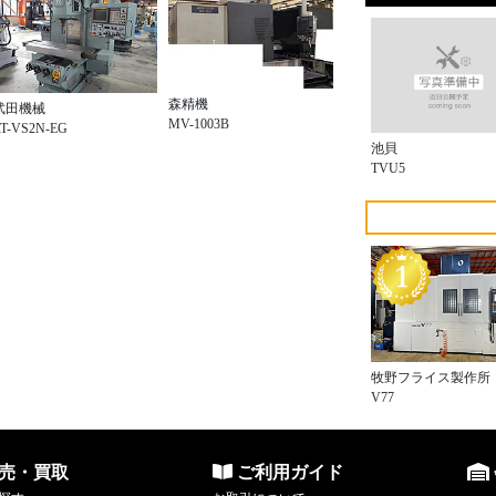
森精機
武田機械
MV-1003B
T-VS2N-EG
池貝
TVU5
牧野フライス製作所
V77
売・買取
ご利用ガイド