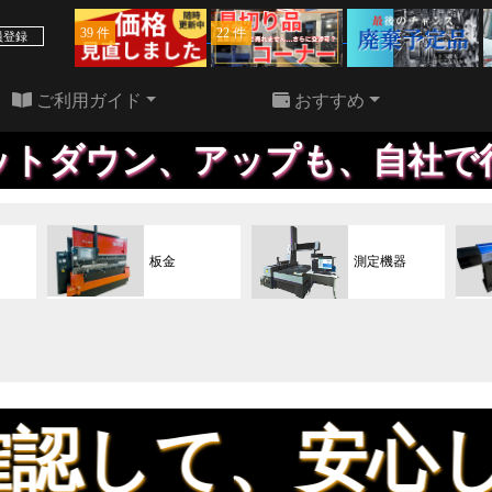
39 件
22 件
員登録
ご利用ガイド
おすすめ
、アップも、自社で行うため、効
板金
測定機器
、安心してお買