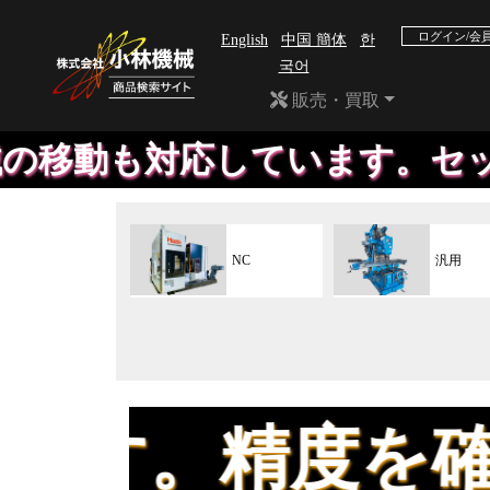
ログイン/会
English
中国 簡体
한
국어
販売・買取
対応しています。セットダウン
NC
汎用
精度を確認して