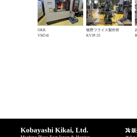
OKK
牧野フライス製作所
VM5Ⅲ
KVJP-55
R
Kobayashi Kikai, Ltd.
販
Machine Plaza East Japan & Honjyo