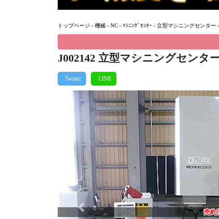
トップページ
›
機械
›
NC
›
ﾏｼﾆﾝｸﾞｾﾝﾀｰ
›
立型マシニングセンター
J002142 立型マシニングセンター
Previous
売約
売約