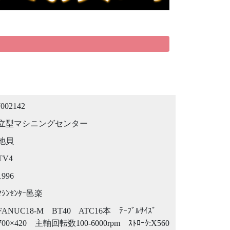
J002142
立型マシニングセンター
池貝
TV4
1996
ﾏｼﾝｾﾝﾀｰ邑楽
FANUC18-M BT40 ATC16本 ﾃｰﾌﾞﾙｻｲｽﾞ
700×420 主軸回転数100-6000rpm ｽﾄﾛｰｸ:X560