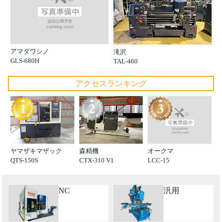
アマダワシノ
滝沢
GLS-680H
TAL-460
アクセスランキング
オークマ
ヤマザキマザック
森精機
LCC-15
QTS-150S
CTX-310 V1
NC
汎用