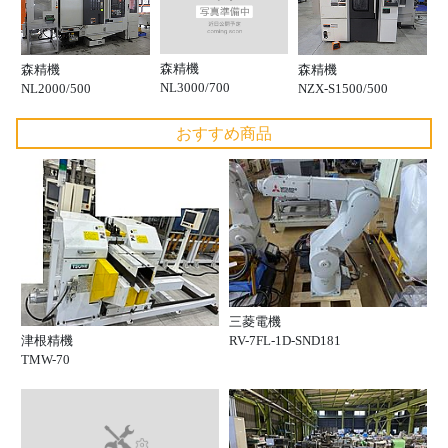
森精機
森精機
森精機
NL3000/700
NL2000/500
NZX-S1500/500
おすすめ商品
三菱電機
津根精機
RV-7FL-1D-SND181
TMW-70