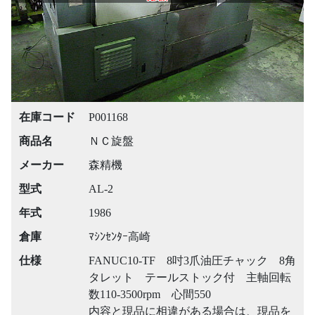
在庫コード
P001168
商品名
ＮＣ旋盤
メーカー
森精機
型式
AL-2
年式
1986
倉庫
ﾏｼﾝｾﾝﾀｰ高崎
仕様
FANUC10-TF 8吋3爪油圧チャック 8角
タレット テールストック付 主軸回転
数110-3500rpm 心間550
内容と現品に相違がある場合は、現品を