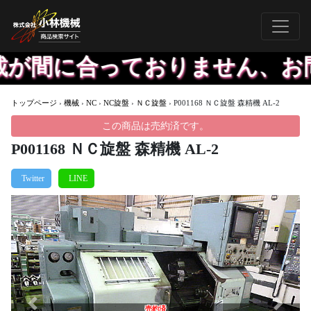
が間に合っておりません、お問
トップページ
›
機械
›
NC
›
NC旋盤
›
ＮＣ旋盤
›
P001168 ＮＣ旋盤 森精機 AL-2
この商品は売約済です。
P001168 ＮＣ旋盤 森精機 AL-2
Previous
Next
売約済