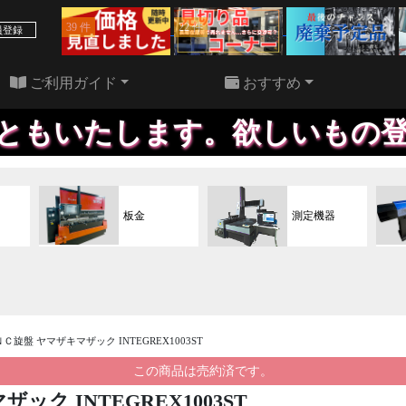
39 件
22 件
員登録
ご利用ガイド
おすすめ
す。欲しいもの登録していただ
板金
測定機器
合ＮＣ旋盤 ヤマザキマザック INTEGREX1003ST
この商品は売約済です。
ザック INTEGREX1003ST