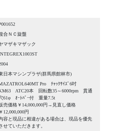
P001652
複合ＮＣ旋盤
ヤマザキマザック
INTEGREX1003ST
2004
東日本マシンプラザ(群馬県館林市)
MAZATROL640MT Pro ﾁｬｯｸｻｲｽﾞ6吋
KM63 ATC20本 回転数35～6000rpm 貫通
穴61φ ｵｰﾄﾊﾞｰ付 重量7.5t
販売価格￥14,000,000円→見直し価格
￥12,000,000円
内容と現品に相違がある場合は、現品を優先
させていただきます。