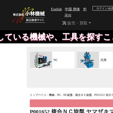
ログイン/会
English
中国 簡体
한
국어
販売・買取
や、工具を探すこともいたしま
NC
汎用
トップページ
›
機械
›
NC
›
NC旋盤
›
複合ＮＣ旋盤
›
P001652 複
P001652 複合ＮＣ旋盤 ヤマザキマ