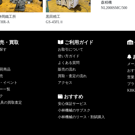
森精機
NL2000SMC/500
静岡鐵工所
黒田精工
VHR-A
GS-45FLⅡ
売・買取
ご利用ガイド
探す
お取引について
使い方ガイド
よくある質問
メー
荷商品
販売の流れ
おす
売
買取・査定の流れ
営業
・イベント
アクセス
プラ
ー一覧
KBK
ク
おすすめ
工具の買取査定
安心保証サービス
小林機械のサブスク
小林機械のリース・割賦購入