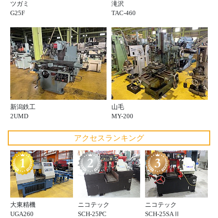
ツガミ
滝沢
G25F
TAC-460
新潟鉄工
山毛
2UMD
MY-200
アクセスランキング
大東精機
ニコテック
ニコテック
UGA260
SCH-25PC
SCH-25SAⅡ