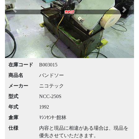
Previous
Next
売約済
在庫コード
B003015
商品名
バンドソー
メーカー
ニコテック
型式
NCC-250S
年式
1992
倉庫
ﾏｼﾝｾﾝﾀｰ館林
仕様
内容と現品に相違がある場合は、現品を
優先させていただきます。