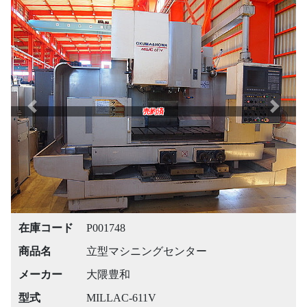
Previous
Next
売約済
在庫コード
P001748
商品名
立型マシニングセンター
メーカー
大隈豊和
型式
MILLAC-611V