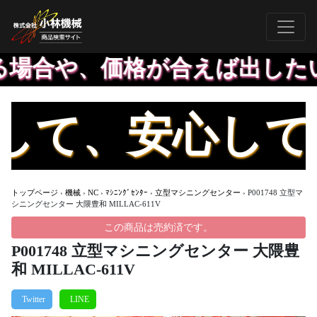
合や、価格が合えば出したい機
て、安心してお
トップページ
›
機械
›
NC
›
ﾏｼﾆﾝｸﾞｾﾝﾀｰ
›
立型マシニングセンター
›
P001748 立型マ
シニングセンター 大隈豊和 MILLAC-611V
この商品は売約済です。
P001748 立型マシニングセンター 大隈豊
和 MILLAC-611V