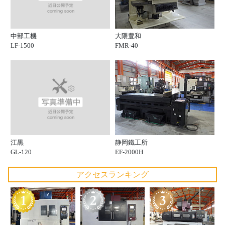
中部工機
大隈豊和
LF-1500
FMR-40
江黒
静岡鐵工所
GL-120
EF-2000H
アクセスランキング