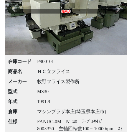
Previous
Next
売約済
在庫コード
P900101
商品名
ＮＣ立フライス
メーカー
牧野フライス製作所
型式
MS30
年式
1991.9
倉庫
マシンプラザ本庄(埼玉県本庄市)
仕様
FANUC-0M NT40 ﾃｰﾌﾞﾙｻｲｽﾞ
800×350 主軸回転数100～10000rpm ｽﾄ