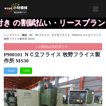
き の割賦払い・リースプラン、
トップページ
›
機械
›
NC
›
NCフライス
›
ＮＣ立フライス
›
P900101 ＮＣ立フライス
牧野フライス製作所 MS30
この商品は売約済です。
P900101 ＮＣ立フライス 牧野フライス製
作所 MS30