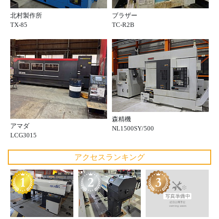
北村製作所
ブラザー
TX-85
TC-R2B
森精機
アマダ
NL1500SY/500
LCG3015
アクセスランキング