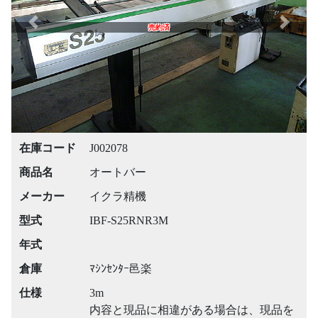
Previous
Next
売約済
在庫コード
J002078
商品名
オートバー
メーカー
イクラ精機
型式
IBF-S25RNR3M
年式
倉庫
ﾏｼﾝｾﾝﾀｰ邑楽
仕様
3m
内容と現品に相違がある場合は、現品を