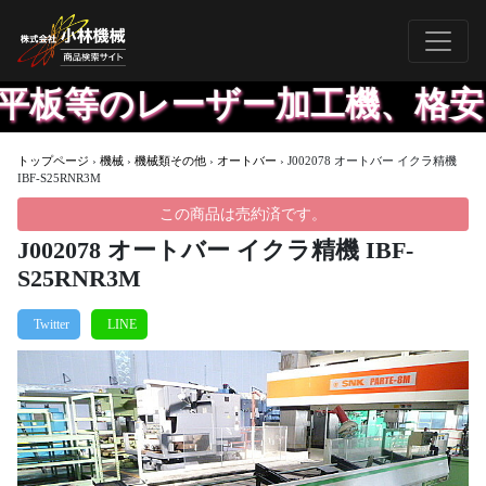
、平板等のレーザー加工機、格安
トップページ
›
機械
›
機械類その他
›
オートバー
›
J002078 オートバー イクラ精機
IBF-S25RNR3M
この商品は売約済です。
J002078 オートバー イクラ精機 IBF-
S25RNR3M