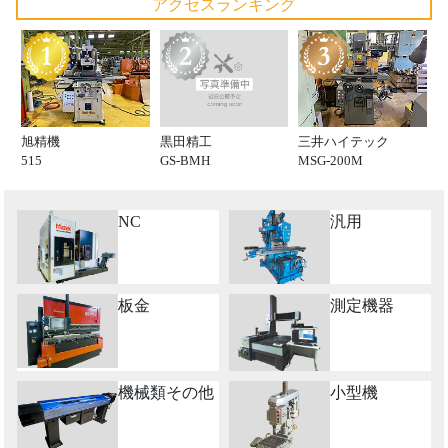
アクセスランキング
黒田精工
旭精機
三井ハイテック
GS-BMH
515
MSG-200M
NC
汎用
板金
測定機器
機械類その他
小型機