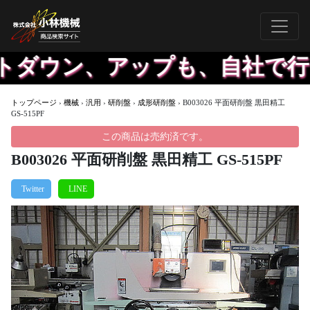
ダウン、アップも、自社で行う
トップページ
›
機械
›
汎用
›
研削盤
›
成形研削盤
›
B003026 平面研削盤 黒田精工
GS-515PF
この商品は売約済です。
B003026 平面研削盤 黒田精工 GS-515PF