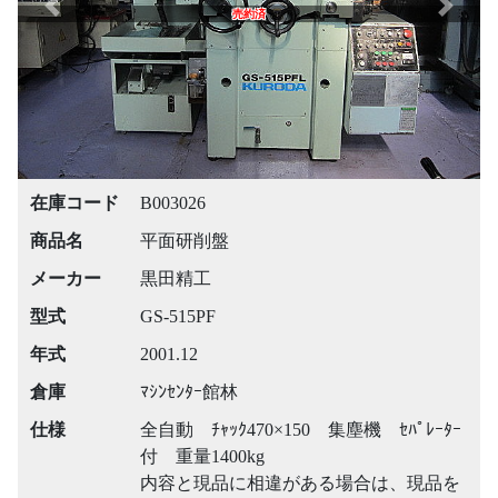
Previous
Next
売約済
在庫コード
B003026
商品名
平面研削盤
メーカー
黒田精工
型式
GS-515PF
年式
2001.12
倉庫
ﾏｼﾝｾﾝﾀｰ館林
仕様
全自動 ﾁｬｯｸ470×150 集塵機 ｾﾊﾟﾚｰﾀｰ
付 重量1400kg
内容と現品に相違がある場合は、現品を