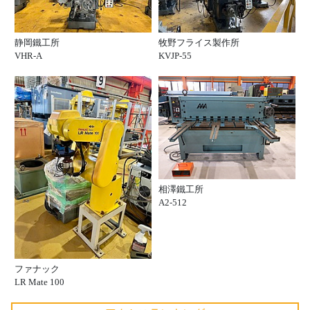
静岡鐵工所
牧野フライス製作所
VHR-A
KVJP-55
相澤鐵工所
A2-512
ファナック
LR Mate 100