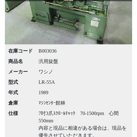
在庫コード
B003036
商品名
汎用旋盤
メーカー
ワシノ
型式
LR-55A
年式
1989
倉庫
ﾏｼﾝｾﾝﾀｰ館林
仕様
7吋3爪ｽｸﾛｰﾙﾁｬｯｸ 70-1500rpm 心間
550mm
内容と現品に相違がある場合は、現品を
優先させていただきます。