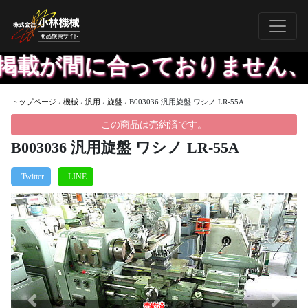
載が間に合っておりません、お
トップページ
›
機械
›
汎用
›
旋盤
›
B003036 汎用旋盤 ワシノ LR-55A
この商品は売約済です。
B003036 汎用旋盤 ワシノ LR-55A
Previous
Next
売約済