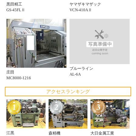
黒田精工
ヤマザキマザック
GS-45FLⅡ
VCN-410AⅡ
ブルーライン
庄田
AL-6A
MC8000-1216
アクセスランキング
江黒
森精機
大日金属工業