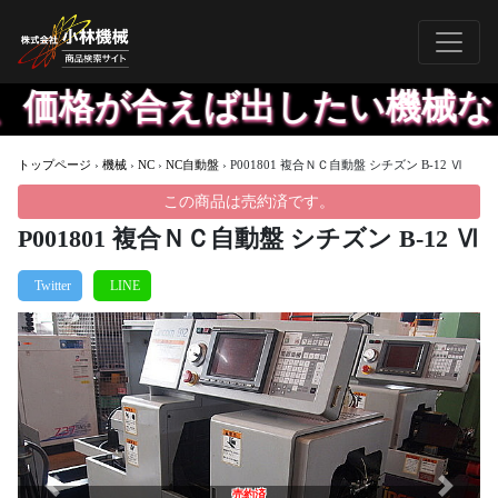
格が合えば出したい機械など、
トップページ
›
機械
›
NC
›
NC自動盤
›
P001801 複合ＮＣ自動盤 シチズン B-12 Ⅵ
この商品は売約済です。
P001801 複合ＮＣ自動盤 シチズン B-12 Ⅵ
Previous
Next
売約済