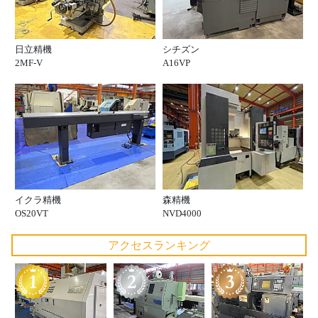
日立精機
シチズン
2MF-V
A16VP
イクラ精機
森精機
OS20VT
NVD4000
アクセスランキング