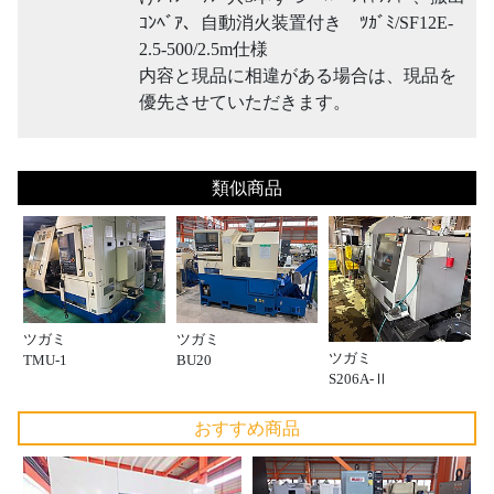
ｺﾝﾍﾞｱ、自動消火装置付き ﾂｶﾞﾐ/SF12E-
2.5-500/2.5m仕様
内容と現品に相違がある場合は、現品を
優先させていただきます。
類似商品
ツガミ
ツガミ
ツガミ
TMU-1
BU20
S206A-Ⅱ
おすすめ商品