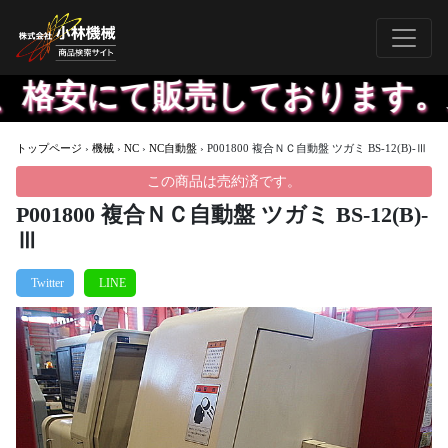
格安にて販売しております。見
トップページ
›
機械
›
NC
›
NC自動盤
›
P001800 複合ＮＣ自動盤 ツガミ BS-12(B)-Ⅲ
この商品は売約済です。
P001800 複合ＮＣ自動盤 ツガミ BS-12(B)-
Ⅲ