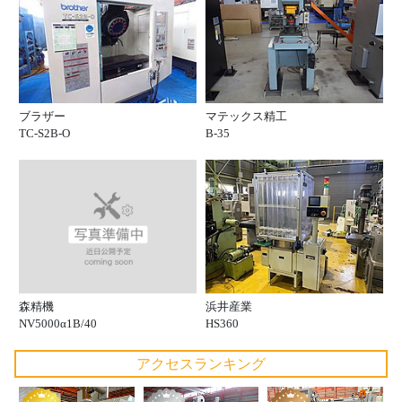
ブラザー
マテックス精工
TC-S2B-O
B-35
森精機
浜井産業
NV5000α1B/40
HS360
アクセスランキング