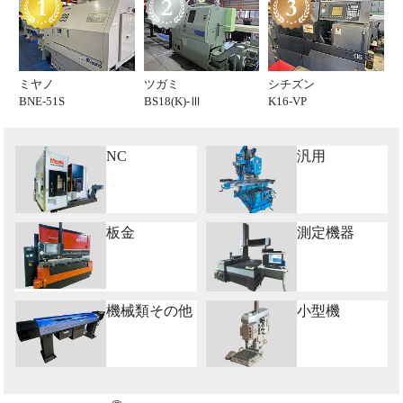
ミヤノ
ツガミ
シチズン
BNE-51S
BS18(K)-Ⅲ
K16-VP
NC
汎用
板金
測定機器
機械類その他
小型機