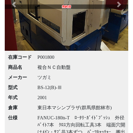
Previous
Next
売約済
在庫コード
P001800
商品名
複合ＮＣ自動盤
メーカー
ツガミ
型式
BS-12(B)-Ⅲ
年式
2001
倉庫
東日本マシンプラザ(群馬県館林市)
仕様
FANUC-180is-T ﾛｰﾀﾘｰｶﾞｲﾄﾞﾌﾞｯｼｭ 外径
ﾊﾞｲﾄ7本 ｸﾛｽ方向回転工具3本 端面穴開
けﾒｲﾝ・ｻﾌﾞ共3本ずつ ﾊﾟｰﾂｷｬｯﾁｬｰ、搬出