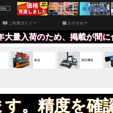
39 件
22 件
員登録
ご利用ガイド
おすすめ
入荷のため、掲載が間に合って
板金
測定機器
精度を確認して