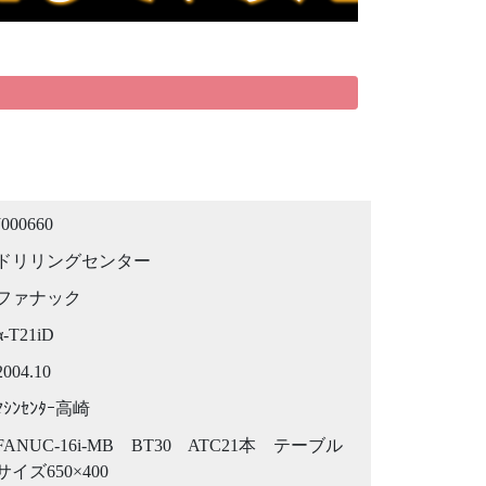
J000660
ドリリングセンター
ファナック
α-T21iD
2004.10
ﾏｼﾝｾﾝﾀｰ高崎
FANUC-16i-MB BT30 ATC21本 テーブル
サイズ650×400