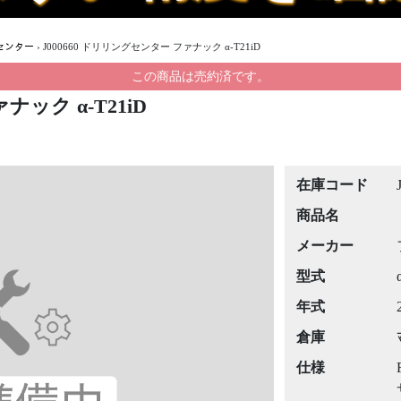
センター
›
J000660 ドリリングセンター ファナック α-T21iD
この商品は売約済です。
ナック α-T21iD
在庫コード
商品名
メーカー
型式
年式
倉庫
仕様