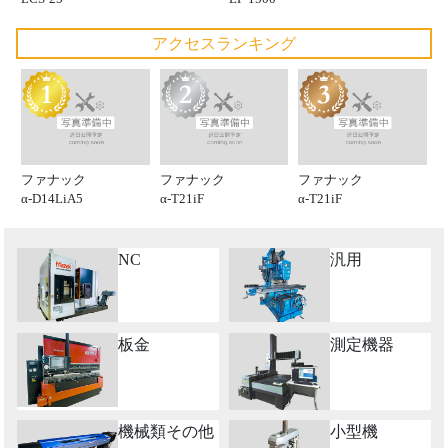
アクセスランキング
ファナック
ファナック
ファナック
α-D14LiA5
α-T21iF
α-T21iF
NC
汎用
板金
測定機器
機械類その他
小型機