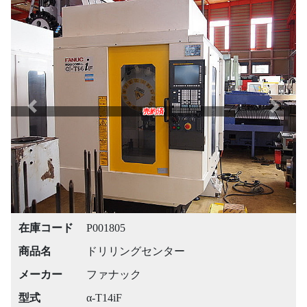
Previous
Next
売約済
在庫コード
P001805
商品名
ドリリングセンター
メーカー
ファナック
型式
α-T14iF