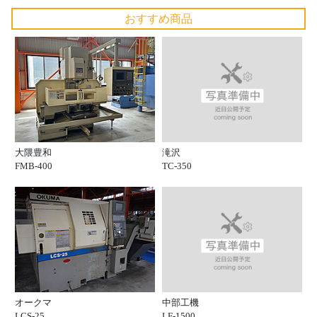
おすすめ商品
滝沢
大隈豊和
TC-350
FMB-400
中部工機
オークマ
LF-1500
LCS-25