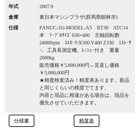
年式
2007.9
倉庫
東日本マシンプラザ(群馬県館林市)
仕様
FANUC-31i-MODEL-A5 BT30 ATC14
本 ﾃｰﾌﾞﾙｻｲｽﾞ650×400 主軸回転数
24000rpm ｽﾄﾛｰｸ:X500 Y400 Z330 ﾐｽﾚｰｻ
ｰ、工具長測定機、ﾚﾆｼｭｰ付き 重量
2000kg
販売価格￥5,800,000円→見直し価格
￥5,000,000円
★精度検査済み！精度表あります。新品
と同じくらいの精度でてます。
内容と現品に相違がある場合は、現品を
優先させていただきます。
仕様書
精度表