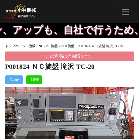
、アップも、自社で行うため、
トップページ
›
機械
›
NC
›
NC旋盤
›
ＮＣ旋盤
›
P001824 ＮＣ旋盤 滝沢 TC-20
この商品は売約済です。
P001824 ＮＣ旋盤 滝沢 TC-20
Previous
Next
売約済