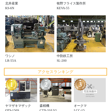
北井産業
牧野フライス製作所
KS-6N
KEVA-55
ワシノ
中防鉄工所
LR-55A
SL-200
アクセスランキング
オークマ
ヤマザキマザック
森精機
LCC-15
QTS-150S
CTX-310 V1