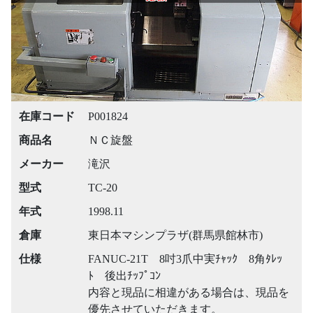
在庫コード
P001824
商品名
ＮＣ旋盤
メーカー
滝沢
型式
TC-20
年式
1998.11
倉庫
東日本マシンプラザ(群馬県館林市)
仕様
FANUC-21T 8吋3爪中実ﾁｬｯｸ 8角ﾀﾚｯ
ﾄ 後出ﾁｯﾌﾟｺﾝ
内容と現品に相違がある場合は、現品を
優先させていただきます。