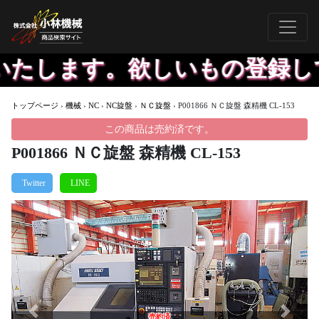
します。欲しいもの登録してい
トップページ
›
機械
›
NC
›
NC旋盤
›
ＮＣ旋盤
›
P001866 ＮＣ旋盤 森精機 CL-153
この商品は売約済です。
P001866 ＮＣ旋盤 森精機 CL-153
Previous
Next
売約済