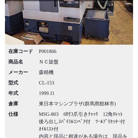
在庫コード
P001866
商品名
ＮＣ旋盤
メーカー
森精機
型式
CL-153
年式
1999.11
倉庫
東日本マシンプラザ(群馬県館林市)
仕様
MSG-803 6吋3爪引きﾁｬｯｸ 12角ﾀﾚｯﾄ
後ろ出しｽﾊﾟｲﾗﾙｺﾝﾍﾞｱ付 ﾂｰﾙﾌﾟﾘｾｯﾀｰ付
ｵｲﾙﾐｽﾄ付
内容と現品に相違がある場合は、現品を