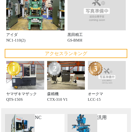
黒田精工
アイダ
GS-BMH
NC1-110(2)
アクセスランキング
オークマ
ヤマザキマザック
森精機
LCC-15
QTS-150S
CTX-310 V1
NC
汎用