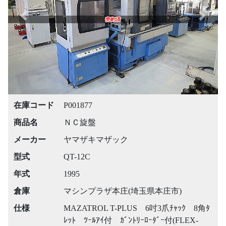
Previous
Next
売約済
在庫コード
P001877
商品名
ＮＣ旋盤
メーカー
ヤマザキマザック
型式
QT-12C
年式
1995
倉庫
マシンプラザ本庄(埼玉県本庄市)
仕様
MAZATROL T-PLUS 6吋3爪ﾁｬｯｸ 8角ﾀ
ﾚｯﾄ ﾂｰﾙｱｲ付 ｶﾞﾝﾄﾘｰﾛｰﾀﾞｰ付(FLEX-