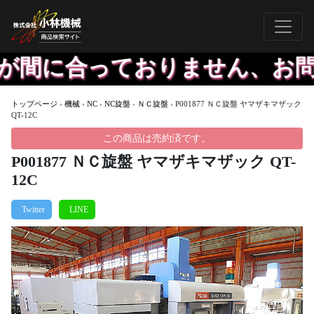
間に合っておりません、お問い
トップページ
›
機械
›
NC
›
NC旋盤
›
ＮＣ旋盤
›
P001877 ＮＣ旋盤 ヤマザキマザック
QT-12C
この商品は売約済です。
P001877 ＮＣ旋盤 ヤマザキマザック QT-
12C