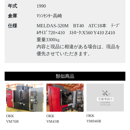
年式
1990
倉庫
ﾏｼﾝｾﾝﾀｰ高崎
仕様
MELDAS-320M BT40 ATC18本 ﾃｰﾌﾞ
ﾙｻｲｽﾞ720×410 ｽﾄﾛｰｸ:X560 Y410 Z410
重量3300㎏
内容と現品に相違がある場合は、現品を
優先させていただきます。
類似商品
OKK
OKK
OKK
VM940R
VM76R
VM43R