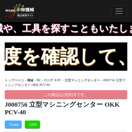
や、工具を探すこともいたしま
度を確認して、
トップページ
›
機械
›
NC
›
ﾏｼﾆﾝｸﾞｾﾝﾀｰ
›
立型マシニングセンター
›
J000756 立型マ
シニングセンター OKK PCV-40
この商品は売約済です。
J000756 立型マシニングセンター OKK
PCV-40