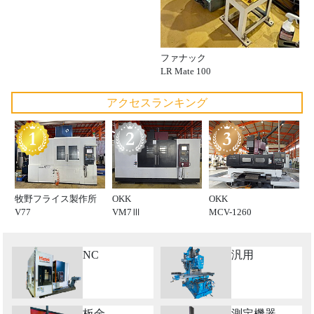
ファナック
LR Mate 100
アクセスランキング
牧野フライス製作所
OKK
OKK
V77
VM7Ⅲ
MCV-1260
NC
汎用
板金
測定機器