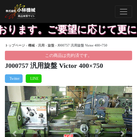
おります。ご要望に応じて更に精
トップページ
›
機械
›
汎用
›
旋盤
›
J000757 汎用旋盤 Victor 400×750
この商品は売約済です。
J000757 汎用旋盤 Victor 400×750
Previous
Next
売約済