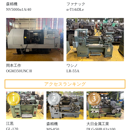
ファナック
森精機
α-T14iDLe
NV5000α1A/40
岡本工作
ワシノ
OGM350UNCⅢ
LR-55A
アクセスランキング
江黒
森精機
大日金属工業
GL-120
MS-850
DLG-SHB 63×100