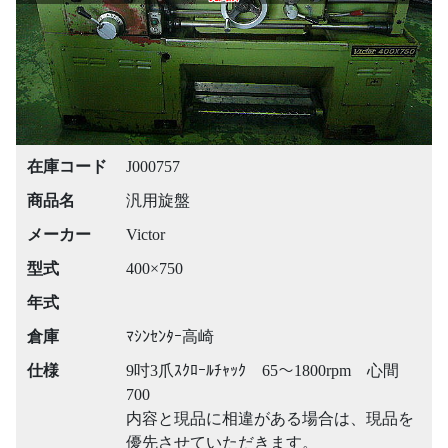
在庫コード
J000757
商品名
汎用旋盤
メーカー
Victor
型式
400×750
年式
倉庫
ﾏｼﾝｾﾝﾀｰ高崎
仕様
9吋3爪ｽｸﾛｰﾙﾁｬｯｸ 65～1800rpm 心間
700
内容と現品に相違がある場合は、現品を
優先させていただきます。