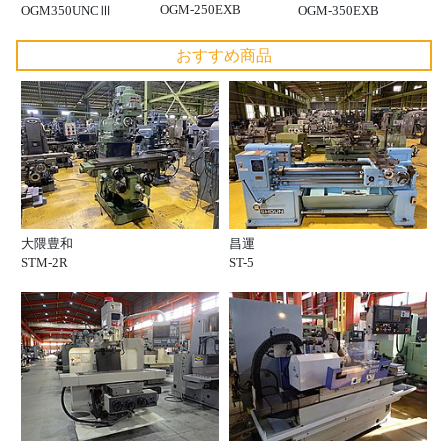
OGM-250EXB
OGM350UNCⅢ
OGM-350EXB
おすすめ商品
大隈豊和
昌運
STM-2R
ST-5