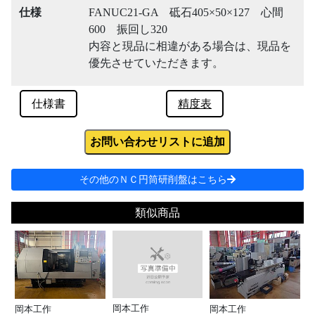
仕様
FANUC21-GA 砥石405×50×127 心間
600 振回し320
内容と現品に相違がある場合は、現品を
優先させていただきます。
仕様書
精度表
お問い合わせリストに追加
その他のＮＣ円筒研削盤はこちら
類似商品
岡本工作
岡本工作
岡本工作