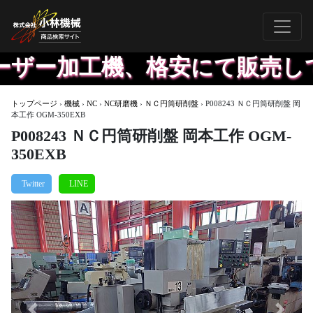
ザー加工機、格安にて販売して
トップページ
›
機械
›
NC
›
NC研磨機
›
ＮＣ円筒研削盤
›
P008243 ＮＣ円筒研削盤 岡
本工作 OGM-350EXB
P008243 ＮＣ円筒研削盤 岡本工作 OGM-
350EXB