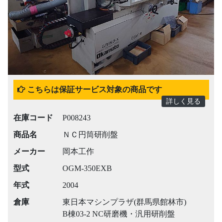
Previous
Next
こちらは保証サービス対象の商品です
詳しく見る
在庫コード
P008243
商品名
ＮＣ円筒研削盤
メーカー
岡本工作
型式
OGM-350EXB
年式
2004
倉庫
東日本マシンプラザ(群馬県館林市)
B棟03-2 NC研磨機・汎用研削盤