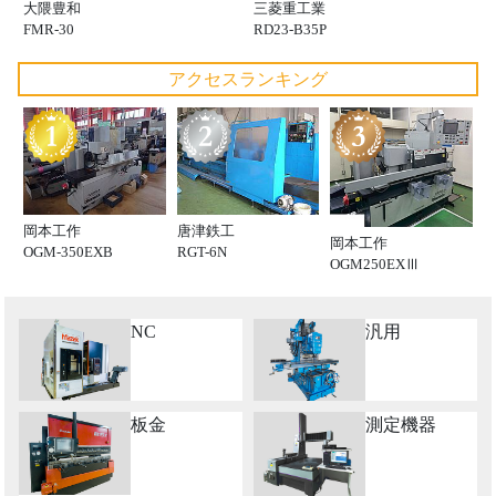
大隈豊和
三菱重工業
FMR-30
RD23-B35P
アクセスランキング
岡本工作
唐津鉄工
岡本工作
OGM-350EXB
RGT-6N
OGM250EXⅢ
NC
汎用
板金
測定機器