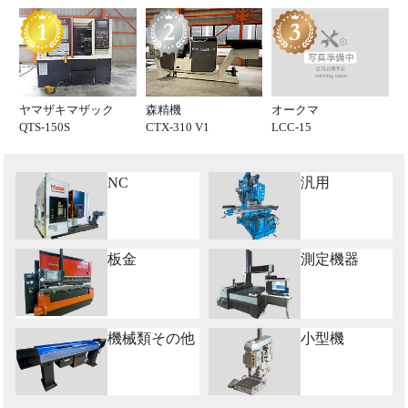
オークマ
ヤマザキマザック
森精機
LCC-15
QTS-150S
CTX-310 V1
NC
汎用
板金
測定機器
機械類その他
小型機