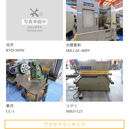
光洋
大隈豊和
KVD-300W
MILLAC-468V
東洋
コマツ
CC-1
SHS3×125
アクセスランキング