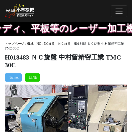
ディ、平板等のレーザー加工機
トップページ
›
機械
›
NC
›
NC旋盤
›
ＮＣ旋盤
›
H018483 ＮＣ旋盤 中村留精密工業
TMC-30C
H018483 ＮＣ旋盤 中村留精密工業 TMC-
30C