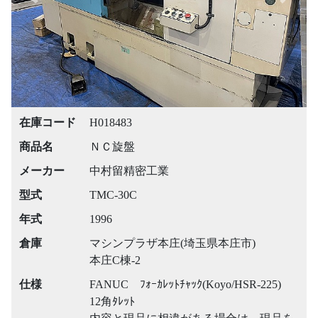
Previous
Next
在庫コード
H018483
商品名
ＮＣ旋盤
メーカー
中村留精密工業
型式
TMC-30C
年式
1996
倉庫
マシンプラザ本庄(埼玉県本庄市)
本庄C棟-2
仕様
FANUC ﾌｫｰｶﾚｯﾄﾁｬｯｸ(Koyo/HSR-225)
12角ﾀﾚｯﾄ