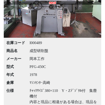
Previous
Next
売約済
在庫コード
I000489
商品名
成型研削盤
メーカー
岡本工作
型式
PFG-450C
年式
1978
倉庫
ﾏｼﾝｾﾝﾀｰ高崎
仕様
ﾁｬｯｸｻｲｽﾞ380×110 Y・Zﾃﾞｼﾞﾀﾙ付 集塵
機付
内容と現品に相違がある場合は、現品を