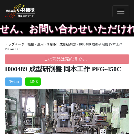
ん、お問い合わせいただければ
トップページ
›
機械
›
汎用
›
研削盤
›
成形研削盤
›
I000489 成型研削盤 岡本工作
PFG-450C
この商品は売約済です。
I000489 成型研削盤 岡本工作 PFG-450C