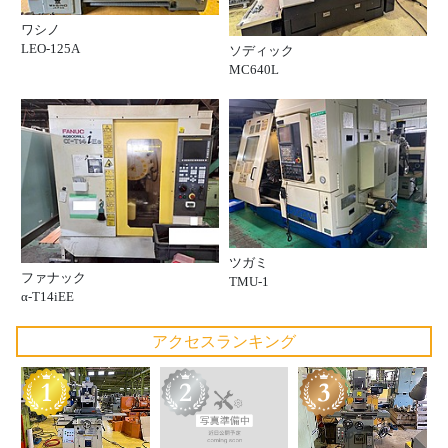
ワシノ
LEO-125A
ソディック
MC640L
ツガミ
ファナック
TMU-1
α-T14iEE
アクセスランキング