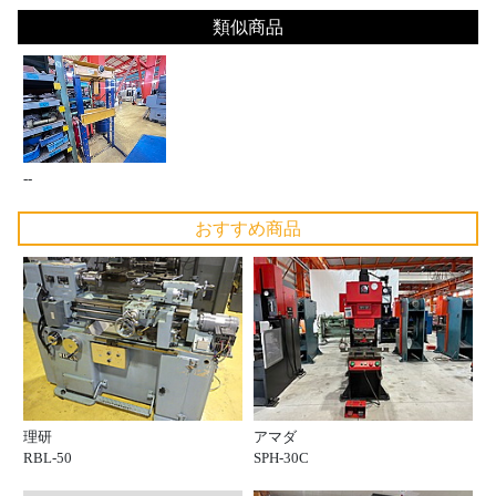
類似商品
--
おすすめ商品
理研
アマダ
RBL-50
SPH-30C