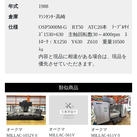
年式
1988
倉庫
ﾏｼﾝｾﾝﾀｰ高崎
仕様
OSP5000M-G BT50 ATC20本 ﾃｰﾌﾞﾙｻｲ
ｽﾞ1530×630 主軸回転数30～4000rpm ｽ
ﾄﾛｰｸ：X1250 Y630 Z610 重量10500
㎏
内容と現品に相違がある場合は、現品を
優先させていただきます。
類似商品
オークマ
オークマ
オークマ
MILLAC-561V
MILLAC-1052VⅡ
MILLAC-611VⅡ