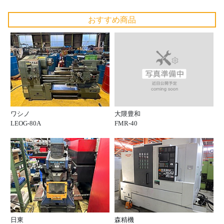
おすすめ商品
大隈豊和
ワシノ
FMR-40
LEOG-80A
日東
森精機