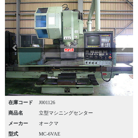
Previous
Next
売約済
在庫コード
J001126
商品名
立型マシニングセンター
メーカー
オークマ
型式
MC-6VAE