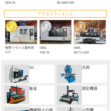
MW-20
NL2000/500
アクセスランキング
牧野フライス製作所
OKK
OKK
V77
VM7Ⅲ
MCV-1260
NC
汎用
板金
測定機器
機械類その他
小型機