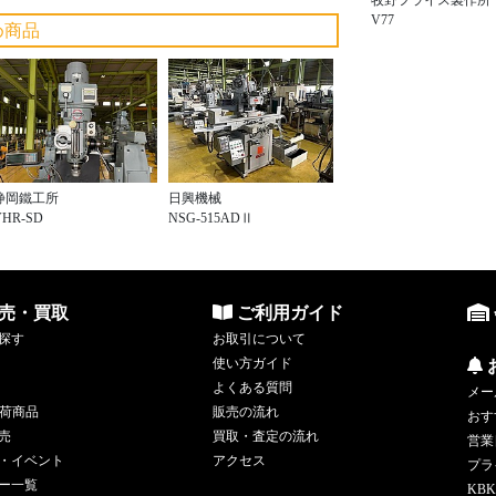
V77
め商品
静岡鐵工所
日興機械
VHR-SD
NSG-515ADⅡ
売・買取
ご利用ガイド
探す
お取引について
使い方ガイド
よくある質問
メー
荷商品
販売の流れ
おす
売
買取・査定の流れ
営業
・イベント
アクセス
プラ
ー一覧
KBK