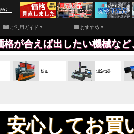
39 件
22 件
員登録
ご利用ガイド
おすすめ
したい機械など、HPに載せて
板金
測定機器
てお買い求めで