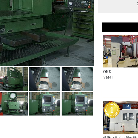
OKK
VM4Ⅲ
牧野フライス製作所