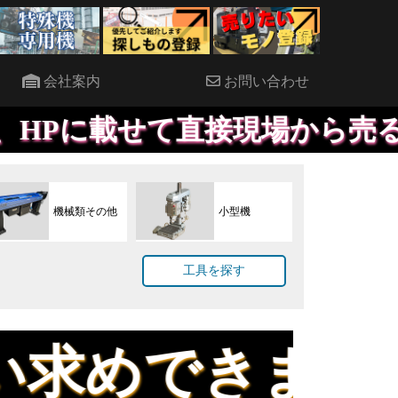
会社案内
お問い合わせ
直接現場から売ることにも対応
機械類その他
小型機
工具を探す
きます。試し削