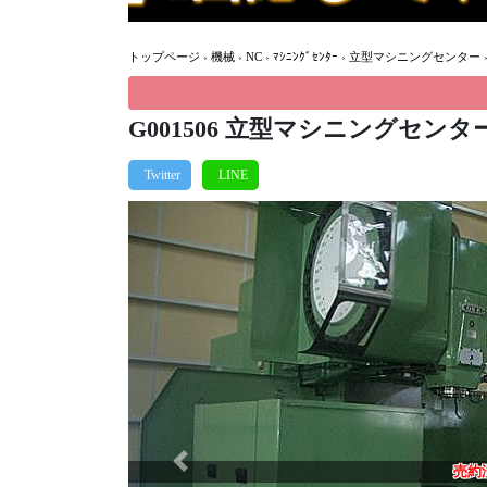
トップページ
›
機械
›
NC
›
ﾏｼﾆﾝｸﾞｾﾝﾀｰ
›
立型マシニングセンター
G001506 立型マシニングセンター 
Previous
売約