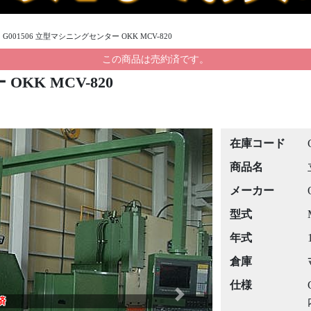
›
G001506 立型マシニングセンター OKK MCV-820
この商品は売約済です。
OKK MCV-820
在庫コード
商品名
メーカー
型式
年式
倉庫
仕様
Next
済