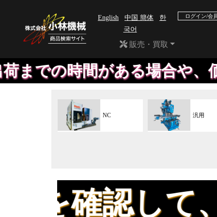
ログイン/会
English
中国 簡体
한
국어
販売・買取
がある場合や、価格が合えば出
NC
汎用
認して、安心し