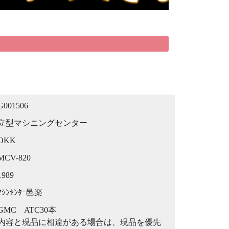
G001506
立型マシニングセンター
OKK
MCV-820
1989
ﾏｼﾝｾﾝﾀｰ邑楽
GMC ATC30本
内容と現品に相違がある場合は、現品を優先