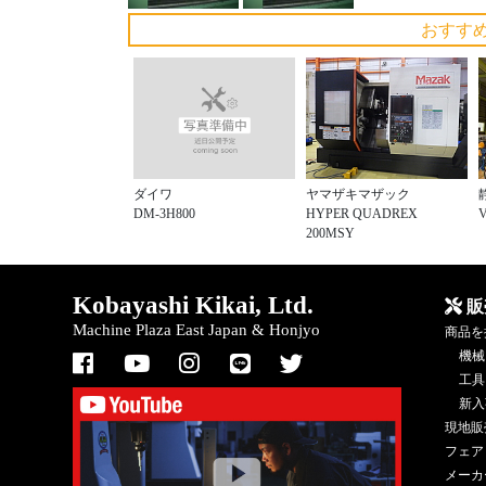
おすす
ダイワ
ヤマザキマザック
DM-3H800
HYPER QUADREX
200MSY
Kobayashi Kikai, Ltd.
販
Machine Plaza East Japan & Honjyo
商品を
機械
工具
新入
現地販
フェア
メーカ