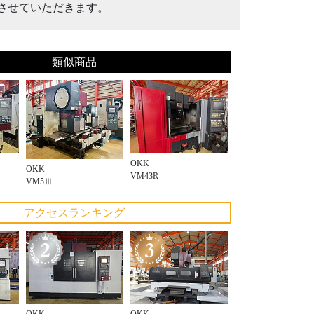
させていただきます。
類似商品
OKK
OKK
VM43R
VM5Ⅲ
アクセスランキング
OKK
OKK