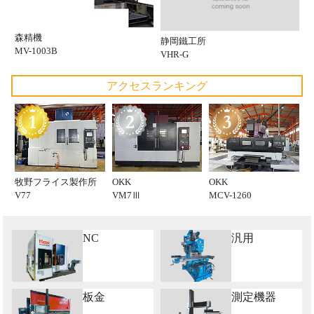
森精機
静岡鐵工所
MV-1003B
VHR-G
アクセスランキング
牧野フライス製作所
OKK
OKK
V77
VM7Ⅲ
MCV-1260
NC
汎用
板金
測定機器