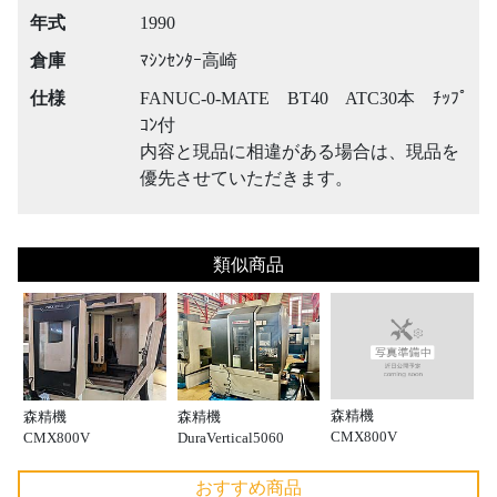
年式
1990
倉庫
ﾏｼﾝｾﾝﾀｰ高崎
仕様
FANUC-0-MATE BT40 ATC30本 ﾁｯﾌﾟ
ｺﾝ付
内容と現品に相違がある場合は、現品を
優先させていただきます。
類似商品
森精機
森精機
森精機
CMX800V
CMX800V
DuraVertical5060
おすすめ商品