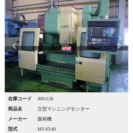
Previous
Next
売約済
在庫コード
J001128
商品名
立型マシニングセンター
メーカー
森精機
型式
MV45/40