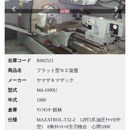
Previous
Next
売約済
在庫コード
B002521
商品名
フラット型ＮＣ旋盤
メーカー
ヤマザキマザック
型式
M4-1000U
年式
1989
倉庫
ﾏｼﾝｾﾝﾀｰ館林
仕様
MAZATROL-T32-2 12吋3爪油圧ﾁｬｯｸ(中
空) 8角ﾀﾚｯﾄ×6方刃物台 心間1000