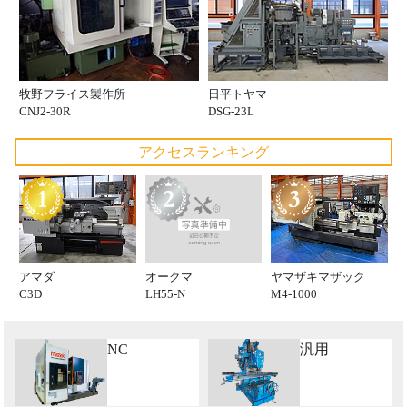
牧野フライス製作所
日平トヤマ
CNJ2-30R
DSG-23L
アクセスランキング
オークマ
アマダ
ヤマザキマザック
LH55-N
C3D
M4-1000
NC
汎用