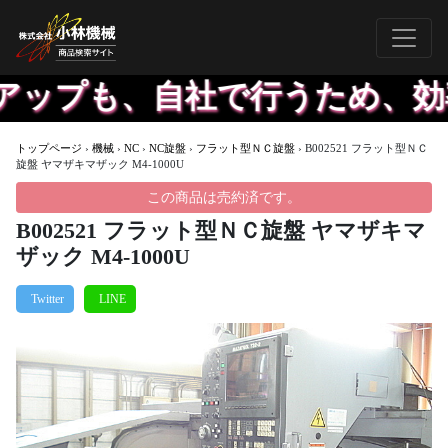
プも、自社で行うため、効率よ
トップページ
›
機械
›
NC
›
NC旋盤
›
フラット型ＮＣ旋盤
›
B002521 フラット型ＮＣ
旋盤 ヤマザキマザック M4-1000U
この商品は売約済です。
B002521 フラット型ＮＣ旋盤 ヤマザキマ
ザック M4-1000U