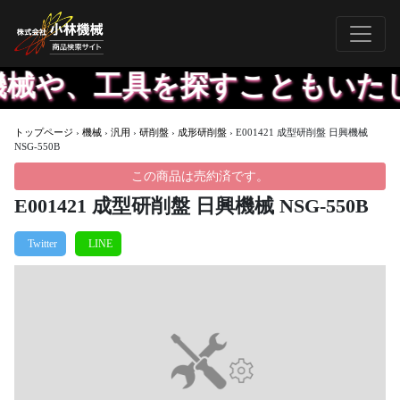
械や、工具を探すこともいたし
トップページ
›
機械
›
汎用
›
研削盤
›
成形研削盤
›
E001421 成型研削盤 日興機械
NSG-550B
この商品は売約済です。
E001421 成型研削盤 日興機械 NSG-550B