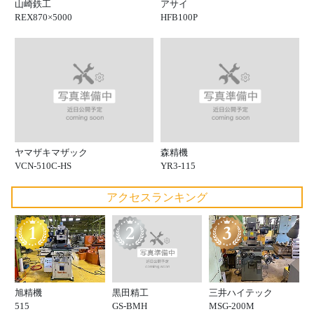
山崎鉄工
アサイ
REX870×5000
HFB100P
ヤマザキマザック
森精機
VCN-510C-HS
YR3-115
アクセスランキング
黒田精工
旭精機
三井ハイテック
GS-BMH
515
MSG-200M