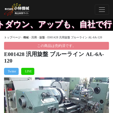
ダウン、アップも、自社で行う
トップページ
›
機械
›
汎用
›
旋盤
›
E001428 汎用旋盤 ブルーライン AL-6A-120
この商品は売約済です。
E001428 汎用旋盤 ブルーライン AL-6A-
120