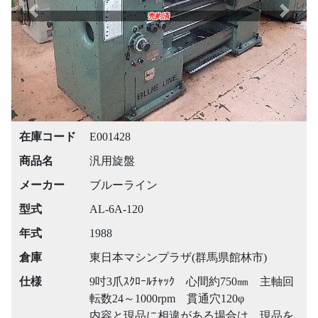
Previous
Next
売約済
在庫コード
E001428
商品名
汎用旋盤
メーカー
ブルーライン
型式
AL-6A-120
年式
1988
倉庫
東日本マシンプラザ(群馬県館林市)
仕様
9吋3爪ｽｸﾛｰﾙﾁｬｯｸ 心間約750㎜ 主軸回
転数24～1000rpm 貫通穴120φ
内容と現品に相違がある場合は、現品を