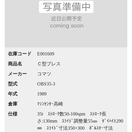
在庫コード
E001609
商品名
Ｃ型プレス
メーカー
コマツ
型式
OBS35-3
年式
1989
倉庫
ﾏｼﾝｾﾝﾀｰ高崎
仕様
35t ｽﾄﾛｰｸ数50-100spm ｽﾄﾛｰｸ長
さ:130mm ｽﾗｲﾄﾞ調整量55㎜ ﾀﾞｲﾊｲﾄ290
㎜ ｽﾗｲﾄﾞ寸法350×300 ﾎﾞﾙｽﾀｰ寸法