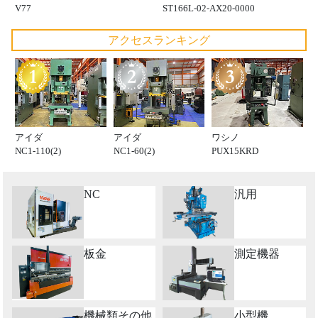
V77
ST166L-02-AX20-0000
アクセスランキング
アイダ
アイダ
ワシノ
NC1-110(2)
NC1-60(2)
PUX15KRD
NC
汎用
板金
測定機器
機械類その他
小型機