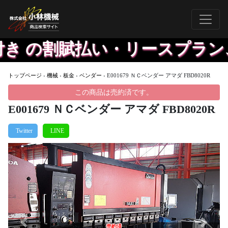
き の割賦払い・リースプラン、
トップページ
›
機械
›
板金
›
ベンダー
›
E001679 ＮＣベンダー アマダ FBD8020R
この商品は売約済です。
E001679 ＮＣベンダー アマダ FBD8020R
Previous
Next
売約済