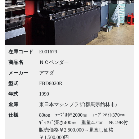
在庫コード
E001679
商品名
ＮＣベンダー
メーカー
アマダ
型式
FBD8020R
年式
1990
倉庫
東日本マシンプラザ(群馬県館林市)
仕様
80ton ﾃｰﾌﾞﾙ幅2000㎜ ｵｰﾌﾟﾝﾊｲﾄ370㎜
ｷﾞｬｯﾌﾟ深さ400㎜ 重量4.7ton NC-9R付
販売価格￥2,500,000→見直し価格
￥1,500,000円