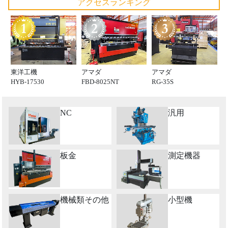
アクセスランキング
東洋工機
アマダ
アマダ
HYB-17530
FBD-8025NT
RG-35S
NC
汎用
板金
測定機器
機械類その他
小型機