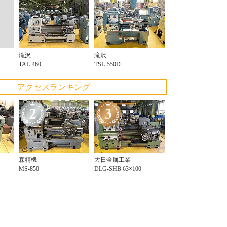
滝沢
滝沢
TAL-460
TSL-550D
アクセスランキング
森精機
大日金属工業
MS-850
DLG-SHB 63×100