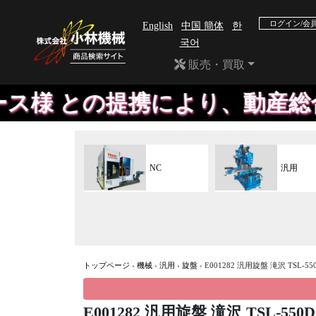
ログイン/会
English
中国 簡体
한
국어
販売・買取
の提携により、動産総合保険付
NC
汎用
トップページ
›
機械
›
汎用
›
旋盤
›
E001282 汎用旋盤 滝沢 TSL-55
E001282 汎用旋盤 滝沢 TSL-550D