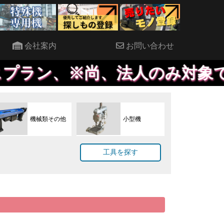
会社案内
お問い合わせ
※尚、法人のみ対象で、原則決
機械類その他
小型機
工具を探す