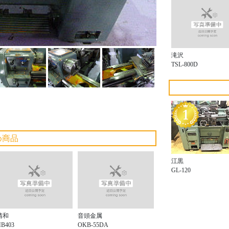
滝沢
TSL-800D
め商品
江黒
GL-120
清和
音頭金属
HB403
OKB-55DA