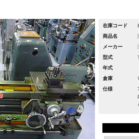
在庫コード
商品名
メーカー
型式
年式
倉庫
仕様
Next
済