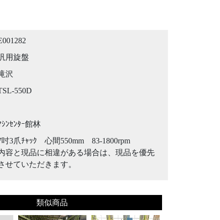
E001282
汎用旋盤
滝沢
TSL-550D
ﾏｼﾝｾﾝﾀｰ館林
7吋3爪ﾁｬｯｸ 心間550mm 83-1800rpm
内容と現品に相違がある場合は、現品を優先
させていただきます。
類似商品