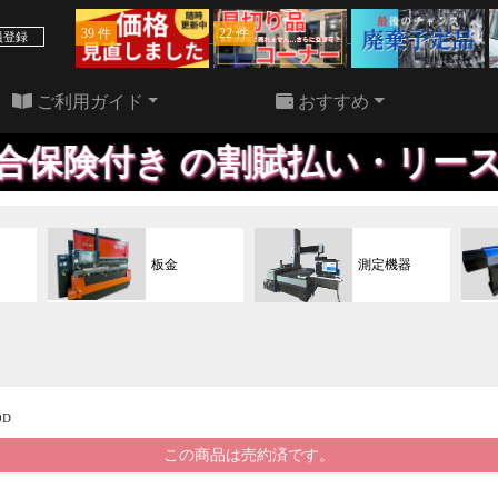
39 件
22 件
員登録
ご利用ガイド
おすすめ
き の割賦払い・リースプラン、
板金
測定機器
0D
この商品は売約済です。