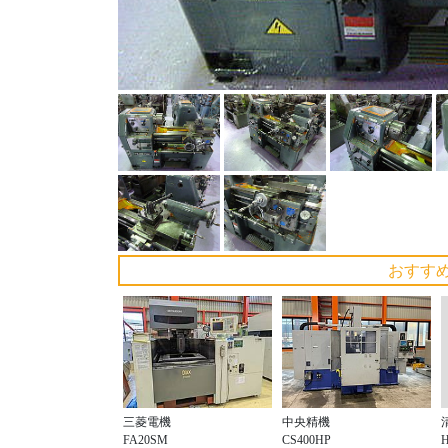
おすす
三菱電機
中央精機
FA20SM
CS400HP