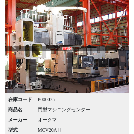
Previous
Next
売約済
在庫コード
P000075
商品名
門型マシニングセンター
メーカー
オークマ
型式
MCV20AⅡ