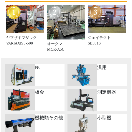
ヤマザキマザック
ジェイテクト
VARIAXIS J-500
SB3016
オークマ
MCR-A5C
NC
汎用
板金
測定機器
機械類その他
小型機