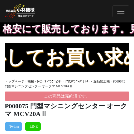
安にて販売しております。見積
てお買い求めで
トップページ
›
機械
›
NC
›
ﾏｼﾆﾝｸﾞｾﾝﾀｰ
›
門型ﾏｼﾆﾝｸﾞｾﾝﾀｰ・五軸加工機
›
P000075
門型マシニングセンター オークマ MCV20AⅡ
この商品は売約済です。
P000075 門型マシニングセンター オーク
マ MCV20AⅡ