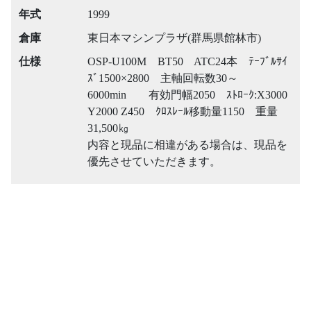
年式
1999
倉庫
東日本マシンプラザ(群馬県館林市)
仕様
OSP-U100M BT50 ATC24本 ﾃｰﾌﾞﾙｻｲ
ｽﾞ1500×2800 主軸回転数30～
6000min 有効門幅2050 ｽﾄﾛｰｸ:X3000
Y2000 Z450 ｸﾛｽﾚｰﾙ移動量1150 重量
31,500㎏
内容と現品に相違がある場合は、現品を
優先させていただきます。