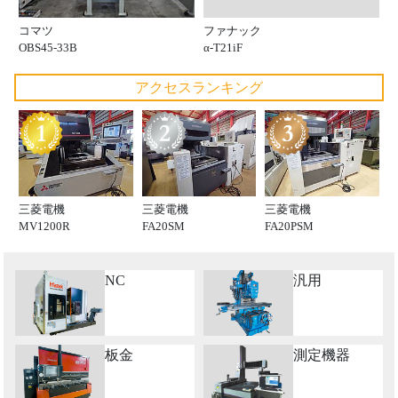
ファナック
コマツ
α-T21iF
OBS45-33B
アクセスランキング
三菱電機
三菱電機
三菱電機
MV1200R
FA20SM
FA20PSM
NC
汎用
板金
測定機器