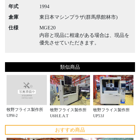
年式
1994
倉庫
東日本マシンプラザ(群馬県館林市)
仕様
MGE20
内容と現品に相違がある場合は、現品を
優先させていただきます。
類似商品
牧野フライス製作所
牧野フライス製作所
牧野フライス製作所
UPH-2
U6H.E.A.T
UP53J
おすすめ商品