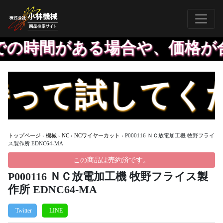
時間がある場合や、価格が合え
してください
トップページ
›
機械
›
NC
›
NCワイヤーカット
›
P000116 ＮＣ放電加工機 牧野フライ
ス製作所 EDNC64-MA
この商品は売約済です。
P000116 ＮＣ放電加工機 牧野フライス製
作所 EDNC64-MA