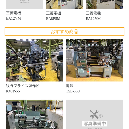
三菱電機
三菱電機
三菱電機
EA12VM
EA8PSM
EA12VM
おすすめ商品
牧野フライス製作所
滝沢
KVJP-55
TSL-550