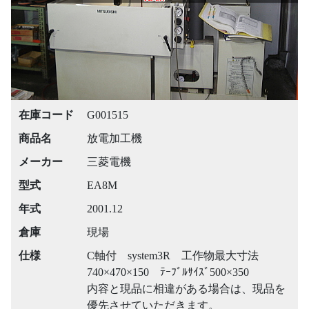
在庫コード
G001515
商品名
放電加工機
メーカー
三菱電機
型式
EA8M
年式
2001.12
倉庫
現場
仕様
C軸付 system3R 工作物最大寸法
740×470×150 ﾃｰﾌﾞﾙｻｲｽﾞ500×350
内容と現品に相違がある場合は、現品を
優先させていただきます。