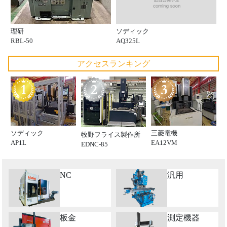
ソディック
理研
AQ325L
RBL-50
アクセスランキング
ソディック
三菱電機
牧野フライス製作所
AP1L
EA12VM
EDNC-85
NC
汎用
板金
測定機器