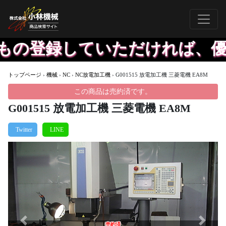
登録していただければ、優先し
トップページ
›
機械
›
NC
›
NC放電加工機
›
G001515 放電加工機 三菱電機 EA8M
この商品は売約済です。
G001515 放電加工機 三菱電機 EA8M
Previous
Next
売約済