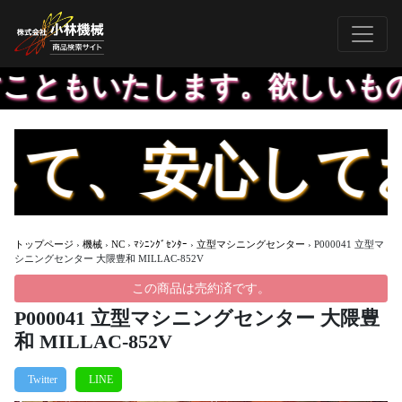
こともいたします。欲しいもの
て、安心してお
トップページ
›
機械
›
NC
›
ﾏｼﾆﾝｸﾞｾﾝﾀｰ
›
立型マシニングセンター
›
P000041 立型マ
シニングセンター 大隈豊和 MILLAC-852V
この商品は売約済です。
P000041 立型マシニングセンター 大隈豊
和 MILLAC-852V