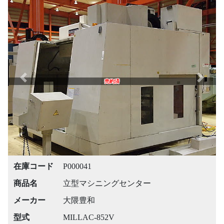
Previous
Next
売約済
在庫コード
P000041
商品名
立型マシニングセンター
メーカー
大隈豊和
型式
MILLAC-852V