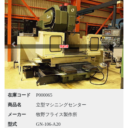
Previous
Next
売約済
在庫コード
P000065
商品名
立型マシニングセンター
メーカー
牧野フライス製作所
型式
GN-106-A20