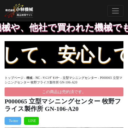
や、他社で買われた機械でも、
て、安心して
トップページ
›
機械
›
NC
›
ﾏｼﾆﾝｸﾞｾﾝﾀｰ
›
立型マシニングセンター
›
P000065 立型マ
シニングセンター 牧野フライス製作所 GN-106-A20
この商品は売約済です。
P000065 立型マシニングセンター 牧野フ
ライス製作所 GN-106-A20