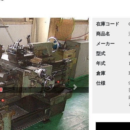
在庫コード
商品名
メーカー
型式
年式
倉庫
仕様
Next
済