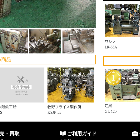
ワシノ
LR-55A
め商品
江黒
大隈鉄工所
牧野フライス製作所
GL-120
LS
KSJP-55
売・買取
ご利用ガイド