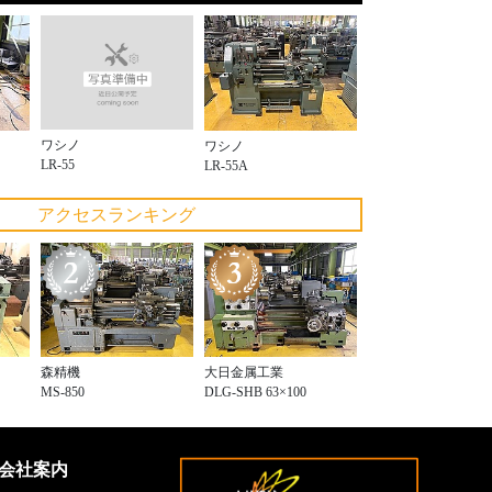
ワシノ
ワシノ
LR-55
LR-55A
アクセスランキング
森精機
大日金属工業
MS-850
DLG-SHB 63×100
会社案内