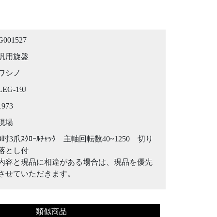
G001527
汎用旋盤
ワシノ
LEG-19J
1973
現場
9吋3爪ｽｸﾛｰﾙﾁｬｯｸ 主軸回転数40~1250 切り
落とし付
内容と現品に相違がある場合は、現品を優先
させていただきます。
類似商品