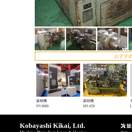
おすす
森精機
森精機
NV4000
MS-850
Kobayashi Kikai, Ltd.
販