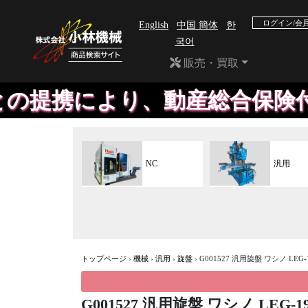
ログイン/会
English
中国 簡体
한
국어
販売・買取
により、動産総合保険付き の
NC
汎用
トップページ
›
機械
›
汎用
›
旋盤
›
G001527 汎用旋盤 ワシノ LEG-1
G001527 汎用旋盤 ワシノ LEG-1