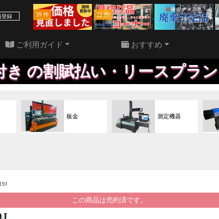
39 件
22 件
員登録
ご利用ガイド
おすすめ
割賦払い・リースプラン、※尚、
板金
測定機器
9J
この商品は売約済です。
9J