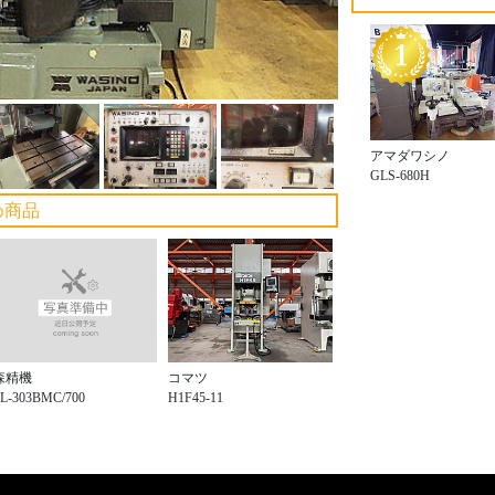
アマダワシノ
GLS-680H
め商品
森精機
コマツ
L-303BMC/700
H1F45-11