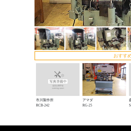
おすす
市川製作所
アマダ
RCB-242
S
RG-25