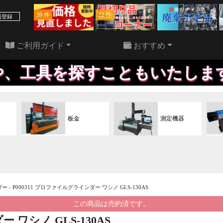
39 件
22 件
員登録
ご利用ガイド
おすすめ
探すこともいたします。欲しい
板金
測定機器
ダー
›
P000311 プロファイルグラインダー ワシノ GLS-130AS
この商品は売約済です。
 ワシノ GLS-130AS