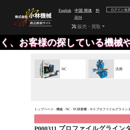
ログイン/会
English
中国 簡体
한
국어
販売・買取
様の探している機械や、工具を
NC
汎用
トップページ
›
機械
›
NC
›
NC研磨機
›
ＮＣプロファイルグライン
P000311 プロファイルグラインダー